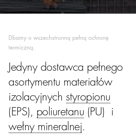
Dbamy o wszechstronną pełną ochronę
termiczną.
Jedyny dostawca pełnego
asortymentu materiałów
izolacyjnych
styropionu
(EPS),
poliuretanu
(PU) i
wełny mineralnej
.