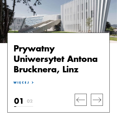
Prywatny
Prywatny
Uniwersytet Antona
Uniwersytet Antona
Brucknera, Linz
Brucknera, Linz
WIĘCEJ
WIĘCEJ
WIĘCEJ
WIĘCEJ
01
02