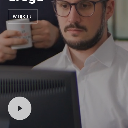
PU
WIĘCEJ
Wełna
skalna
Akcesoria