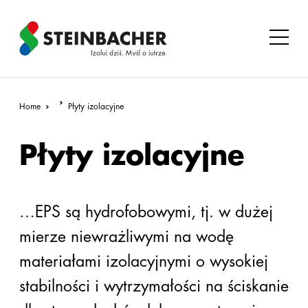
zurück
zurück
zurück
filtr ...
Pliki do
Zastosowanie
pobrania
Home
Płyty izolacyjne
Izolacje
Dobrze
techniczne
wiedzieć
Płyty izolacyjne
Dach
Referencje
płaski
Kontakt
…EPS są hydrofobowymi, tj. w dużej
Podłoga
mierze niewrażliwymi na wodę
Cennik
materiałami izolacyjnymi o wysokiej
Produkty
stabilności i wytrzymałości na ściskanie
Wszystkie