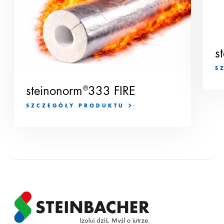
s
S
steinonorm
®
333 FIRE
SZCZEGÓŁY PRODUKTU