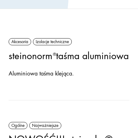
PU
Wełna
skalna
Akcesoria
Izolacje techniczne
Akcesoria
steinonorm
taśma aluminiowa
®
Aluminiowa taśma klejąca.
Ogólne
Najważniejsze