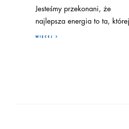
Jesteśmy
przekonani
,
że
najlepsza
energia to ta, które
potrzebujesz.
WIĘCEJ