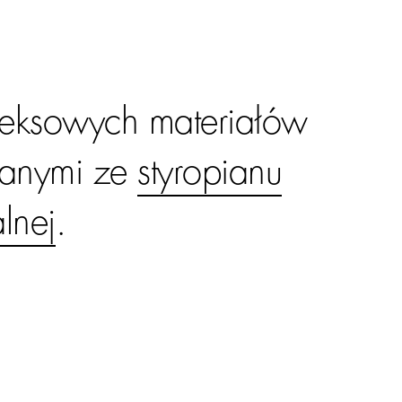
leksowych materiałów
nanymi ze
styropianu
lnej
.