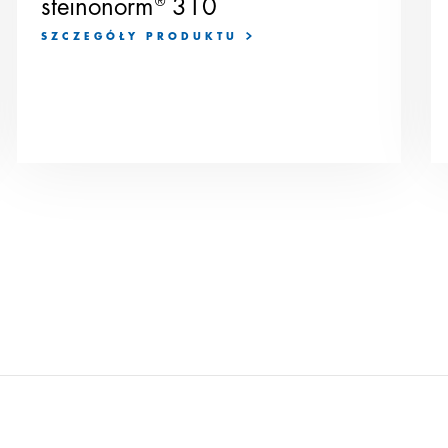
steinonorm
®
310
SZCZEGÓŁY PRODUKTU