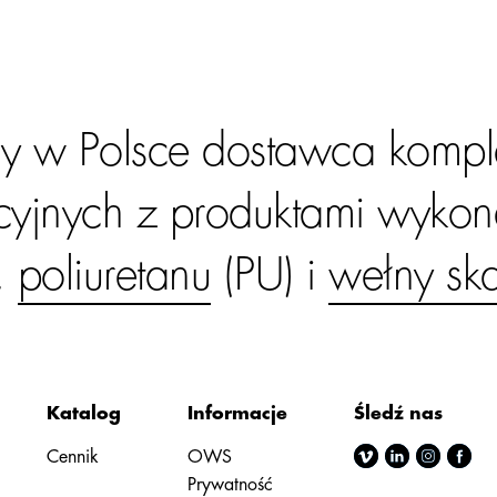
ny w Polsce dostawca komp
acyjnych z produktami wyko
,
poliuretanu
(PU) i
wełny ska
Katalog
Informacje
Śledź nas
Cennik
OWS
Prywatność