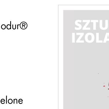
nodur®
elone