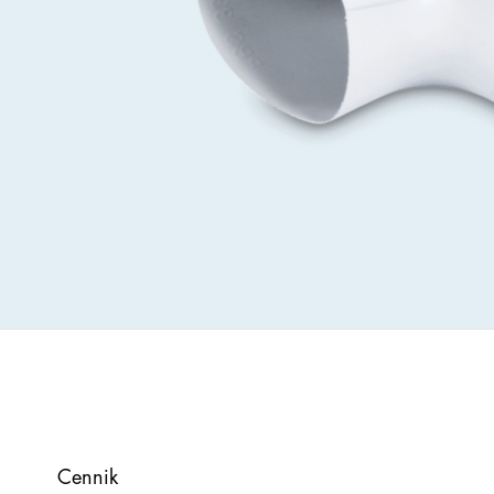
Wszystkie
PU
Wełna
skalna
Akcesoria
Cennik