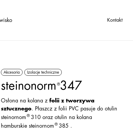
wisko
Kontakt
Akcesoria
Izolacje techniczne
steinonorm
347
®
Osłona na kolana z
folii z tworzywa
sztucznego
. Płaszcz z folii PVC pasuje do otulin
®
steinornom
310 oraz otulin na kolana
®
hamburskie steinornom
385 .