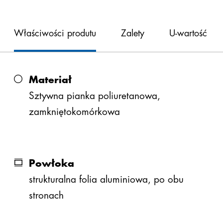
®
steinothan
107 DoP (pdf, 524 KB)
Właściwości produtu
Zalety
U-wartość
Materiał
U-wartość
najlepsze właściwości izolacyjne
Sztywna pianka poliuretanowa,
wysoka stabilność wymiarowa
zamkniętokomórkowa
wodoodporny i odporny na temperaturę
Grubość
Opór cieplny¹⁾
Współczynnik
przenikania
Powłoka
ciepła ²⁾
strukturalna folia aluminiowa, po obu
mm
m²K/W
W/m²K
stronach
20
0,85
0,98