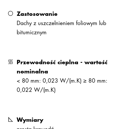
30
1,30
0,68
Zastosowanie
40
1,70
0,53
Dachy z uszczelnieniem foliowym lub
bitumicznym
inne grubości dostępne na zapytanie
Przewodność cieplna - wartość
nominalna
< 80 mm: 0,023 W/(m.K) ≥ 80 mm:
0,022 W/(m.K)
Wymiary