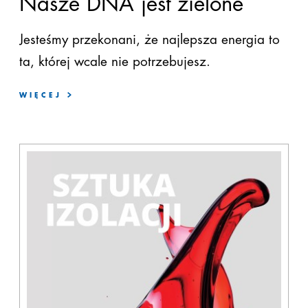
Nasze DNA jest zielone
Jesteśmy
przekonani
,
że
najlepsza
energia to
ta, której wcale nie potrzebujesz.
WIĘCEJ