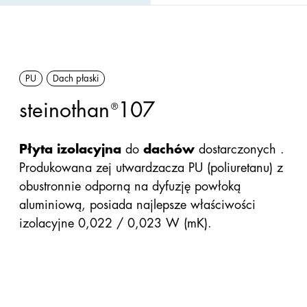
PU
Wełna
skalna
PU
Dach płaski
steinothan
107
Akcesoria
®
Płyta izolacyjna
do
dachów
dostarczonych .
Produkowana zej utwardzacza PU (poliuretanu) z
obustronnie odporną na dyfuzję powłoką
aluminiową, posiada najlepsze właściwości
izolacyjne 0,022 / 0,023 W (mK).