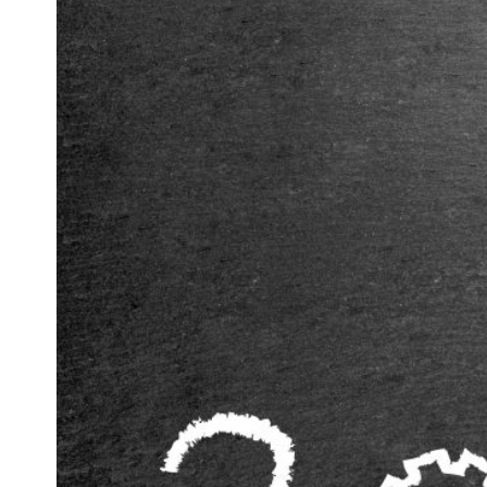
Wszystkie
PU
Wełna
skalna
Akcesoria