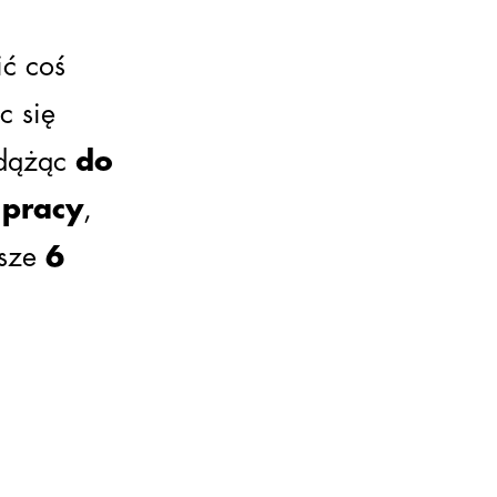
ić coś
c się
dążąc
do
 pracy
,
asze
6