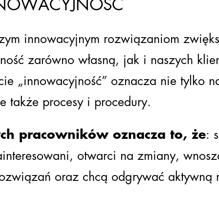
NNOWACYJNOŚĆ
szym innowacyjnym rozwiązaniom zwięk
ność zarówno własną, jak i naszych kli
cie „innowacyjność” oznacza nie tylko n
le także procesy i procedury.
ych pracowników oznacza to, że
: 
ainteresowani, otwarci na zmiany, wnosz
rozwiązań oraz chcą odgrywać aktywną r