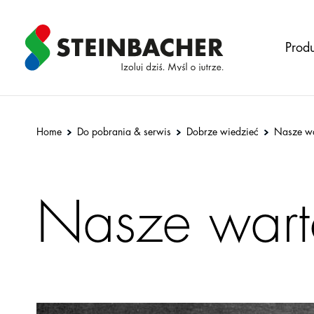
zurück
zurück
zurück
Produ
Pliki do
Zastosowanie
pobrania
Izolacje
Dobrze
Home
Do pobrania & serwis
Dobrze wiedzieć
Nasze wa
techniczne
wiedzieć
Dach
Referencje
płaski
Nasze wart
Kontakt
Podłoga
Cennik
Produkty