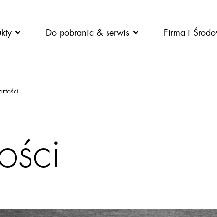
kty
Do pobrania & serwis
Firma i Środo
rtości
ości