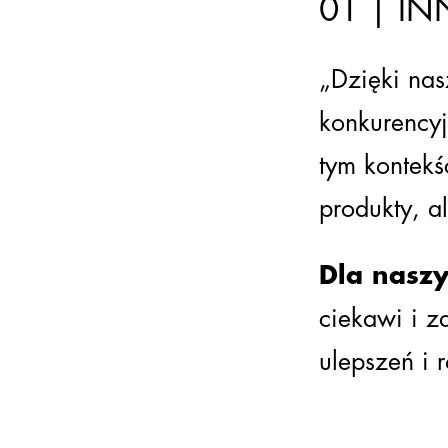
01 | I
„Dzięki na
konkurencyj
tym kontekś
produkty, a
Dla nasz
ciekawi i z
ulepszeń i 