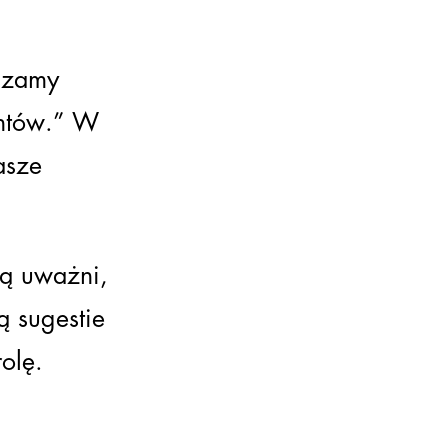
szamy
entów.” W
asze
są uważni,
ą sugestie
olę.