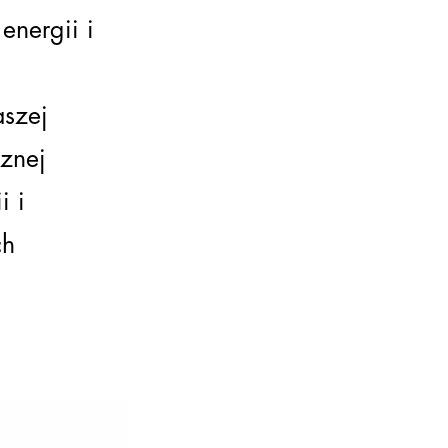
nergii i
szej
znej
i i
ch