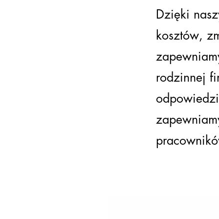
Dzięki nas
kosztów, z
zapewniamy
rodzinnej f
odpowiedzia
zapewniamy
pracownikó